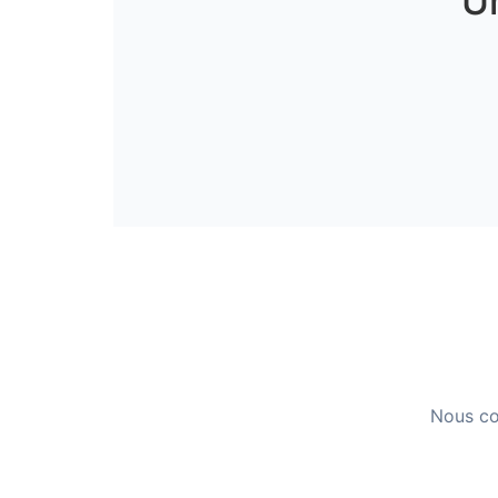
U
Nous col