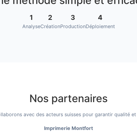
ne méthode simple et effica
1
2
3
4
Analyse
Création
Production
Déploiement
Nos partenaires
laborons avec des acteurs suisses pour garantir qualité et f
Imprimerie Montfort