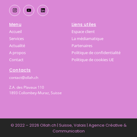
Menu
Liens utiles
Accueil
Espace client
Services
La médiamatique
Actualité
Partenaires
A propos
Politique de confidentialité
Contact
Politique de cookies UE
Contacts
contact@ollah.ch
Z.A. des Plavaux 110
1893 Collombey-Muraz, Suisse
© 2022 – 2026 Ollah.ch | Suisse, Valais | Agence Créative &
Communication